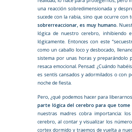
realidad, lo hace para protegernos, pero 
una reacción sobredimensionada y despro
sucede con la rabia, sino que ocurre con 
sobrerreaccionar, es muy humano.
Nuest
lógica de nuestro cerebro, inhibiendo 
lógicamente. Entonces con este “secuest
como un caballo loco y desbocado, llenan
sistema por unas horas y preparándolo pa
resaca emocional. Pensad: ¿Cuándo habéis
es sentís cansados y adormilados o con 
noche de fiesta.
Pero, ¿qué podemos hacer para liberarnos
parte lógica del cerebro para que tome e
nuestras madres cobra importancia: lo
cerebro, al contar y visualizar los núme
cortex dormido y traemos de vuelta a nuest