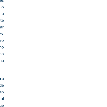
 es
lo
 a
rte
ar
s,
tro
mo
 no
una
ra
 de
ro
 al
que