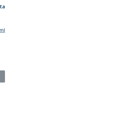
ta
tml