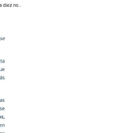
ta diez no…
se
ta
que
tás
tas
 se
s,
en