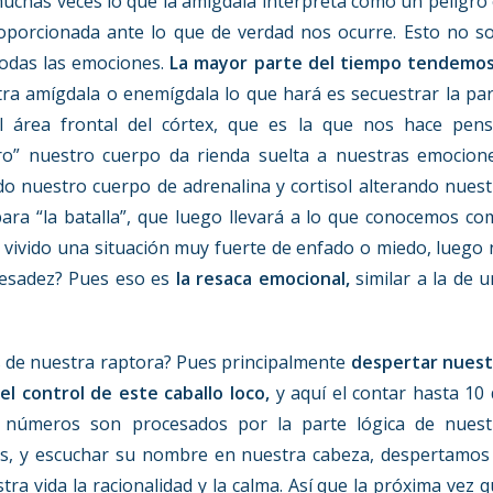
muchas veces lo que la amígdala interpreta como un peligro
porcionada ante lo que de verdad nos ocurre. Esto no so
todas las emociones.
La mayor parte del tiempo tendemos
ra amígdala o enemígdala lo que hará es secuestrar la pa
el área frontal del córtex, que es la que nos hace pens
ro” nuestro cuerpo da rienda suelta a nuestras emocione
do nuestro cuerpo de adrenalina y cortisol alterando nues
ra “la batalla”, que luego llevará a lo que conocemos co
 vivido una situación muy fuerte de enfado o miedo, luego
pesadez? Pues eso es
la resaca emocional,
similar a la de 
 de nuestra raptora? Pues principalmente
despertar nuest
l control de este caballo loco,
y aquí el contar hasta 10
s números son procesados por la parte lógica de nuest
ros, y escuchar su nombre en nuestra cabeza, despertamos
ra vida la racionalidad y la calma. Así que la próxima vez 