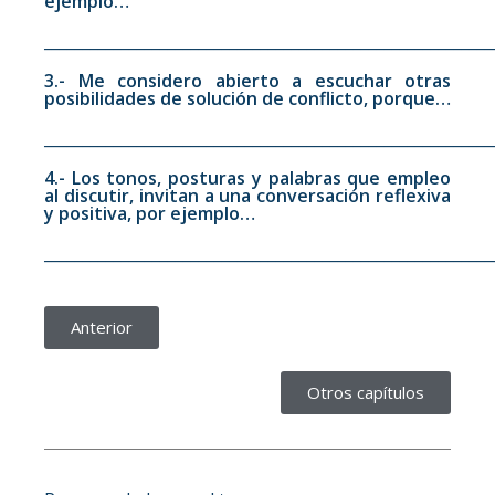
ejemplo…
__________________________________________________________
3.- Me considero abierto a escuchar otras
posibilidades de solución de conflicto, porque…
__________________________________________________________
4.- Los tonos, posturas y palabras que empleo
al discutir, invitan a una conversación reflexiva
y positiva, por ejemplo…
__________________________________________________________
Anterior
Otros capítulos