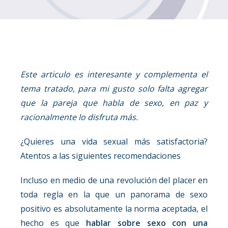
Este articulo es interesante y complementa el
tema tratado, para mi gusto solo falta agregar
que la pareja que habla de sexo, en paz y
racionalmente lo disfruta más.
¿Quieres una vida sexual más satisfactoria?
Atentos a las siguientes recomendaciones
Incluso en medio de una revolución del placer en
toda regla en la que un panorama de sexo
positivo es absolutamente la norma aceptada, el
hecho es que
hablar sobre sexo con una