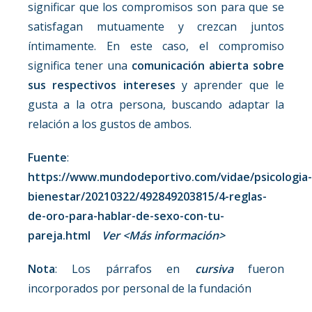
significar que los compromisos son para que se
satisfagan mutuamente y crezcan juntos
íntimamente. En este caso, el compromiso
significa tener una
comunicación abierta sobre
sus respectivos intereses
y aprender que le
gusta a la otra persona, buscando adaptar la
relación a los gustos de ambos.
Fuente
:
https://www.mundodeportivo.com/vidae/psicologia-
bienestar/20210322/492849203815/4-reglas-
de-oro-para-hablar-de-sexo-con-tu-
pareja.html
Ver <Más información>
Nota
: Los párrafos en
cursiva
fueron
incorporados por personal de la fundación