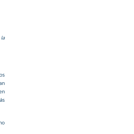
 la
os
an
 en
más
no