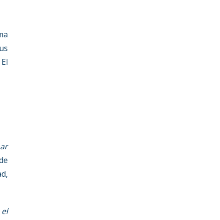
ma
us
 El
ar
de
ad,
 el