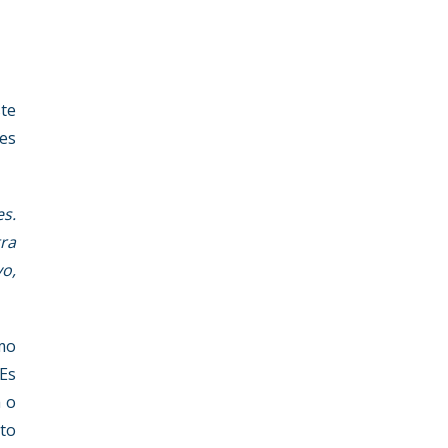
te
 es
s.
ra
o,
imo
 Es
a o
nto