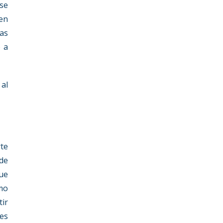
se
 en
tas
o a
 al
te
 de
que
mo
tir
tes