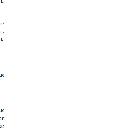
 la
ar?
 y
la
que
gue
an
es