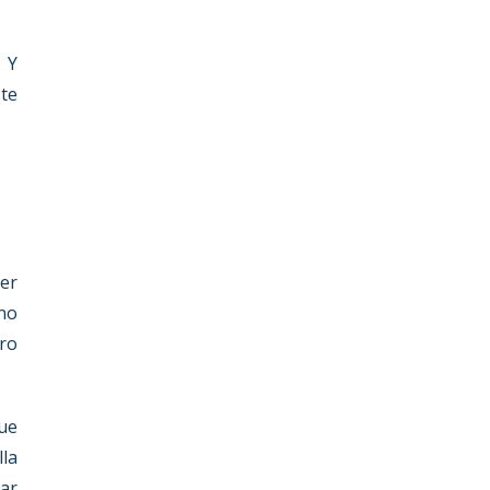
. Y
 te
ver
 no
ro
ue
lla
ar