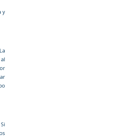
a y
 La
 al
por
sar
mpo
Si
los