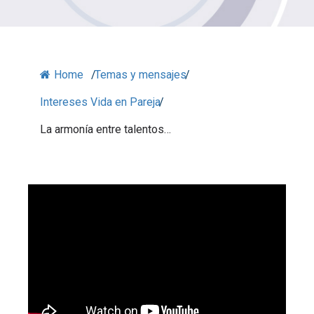
Home
/
Temas y mensajes
/
Intereses Vida en Pareja
/
La armonía entre talentos…