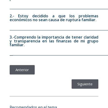
__________________________________________________________
2.- Estoy decidido a que los problemas
económicos no sean causa de ruptura familiar.
__________________________________________________________
3.-Comprendo la importancia de tener claridad
y transparencia en las finanzas de mi grupo
familiar.
__
________________________________________________________
Anterior
Siguiente
Recomendados en el tema