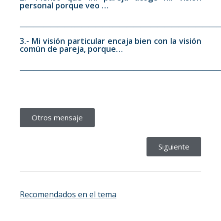
personal porque veo …
__________________________________________________________
3.- Mi visión particular encaja bien con la visión
común de pareja, porque…
__________________________________________________________
Otros mensaje
Siguiente
Recomendados en el tema