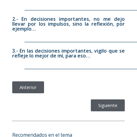
____________________________________________________
2.- En decisiones importantes, no me dejo
llevar por los impulsos, sino la reflexión, por
ejemplo…
____________________________________________________
3.- En las decisiones importantes, vigilo que se
refleje lo mejor de mí, para eso…
____________________________________________________
Anterior
Siguiente
Recomendados en el tema