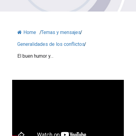
Home
/
Temas y mensajes
/
Generalidades de los conflictos
/
El buen humor y…