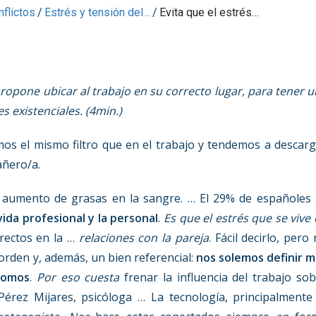
nflictos
/
Estrés y tensión del…
/
Evita que el estrés…
ropone ubicar al trabajo en su correcto lugar, para tener 
s existenciales. (4min.)
os el mismo filtro que en el trabajo y tendemos a descar
añero/a.
un aumento de grasas en la sangre. … El 29% de españoles
vida profesional y la personal
.
Es que el estrés que se vive
rectos en la …
relaciones con la pareja
. Fácil decirlo, pero
 orden y, además, un bien referencial:
nos solemos definir m
somos
.
Por eso cuesta
frenar la influencia del trabajo so
érez Mijares, psicóloga … La tecnología, principalmente 