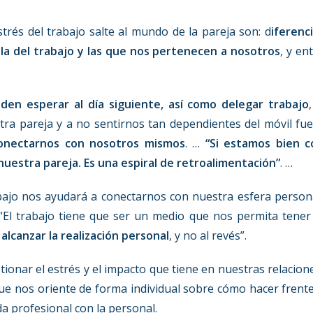
trés del trabajo salte al mundo de la pareja son: d
iferenc
la del trabajo y las que nos pertenecen a nosotros
, y en
eden esperar al día siguiente, así como delegar trabajo
tra pareja y a no sentirnos tan dependientes del móvil fu
onectarnos con nosotros mismos
. …
“Si estamos bien c
uestra pareja. Es una espiral de retroalimentación”
. …
abajo nos ayudará a conectarnos con nuestra esfera person
 “El trabajo tiene que ser un medio que nos permita tener
a
alcanzar la realización personal
, y no al revés”.
tionar el estrés y el impacto que tiene en nuestras relacion
que nos oriente de forma individual sobre cómo hacer frent
ida profesional con la personal.