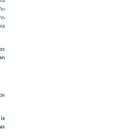
ma
año
mo
nía
os
an
 de
 la
as