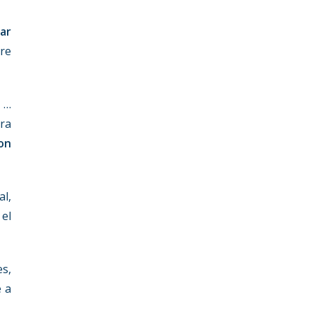
iar
tre
, …
era
on
al,
 el
es,
e a