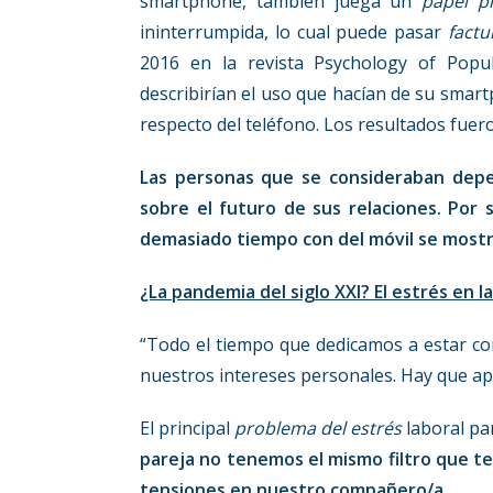
smartphone, también juega un
papel p
ininterrumpida, lo cual puede pasar
factu
2016 en la revista Psychology of Popu
describirían el uso que hacían de su smar
respecto del teléfono. Los resultados fuero
Las personas que se consideraban dep
sobre el futuro de sus relaciones. Por
demasiado tiempo con del móvil se mostr
¿La pandemia del siglo XXI? El estrés en 
“Todo el tiempo que dedicamos a estar con
nuestros intereses personales. Hay que apr
El principal
problema del estrés
laboral par
pareja no tenemos el mismo filtro que t
tensiones en nuestro compañero/a.
…