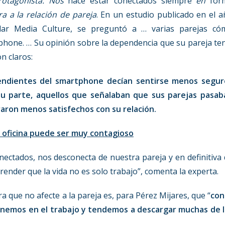
rotagonista. Nos
hace estar conectados siempre
en
for
ra a la relación de pareja
. En un estudio publicado en el 
lar Media Culture, se preguntó a … varias parejas có
tphone. … Su opinión sobre la dependencia que su pareja te
n claros:
endientes del smartphone decían sentirse menos segur
 su parte, aquellos que señalaban que sus parejas pasab
aron menos satisfechos con su relación.
la oficina puede ser muy contagioso
ectados, nos desconecta de nuestra pareja y en definitiva
ender que la vida no es solo trabajo”, comenta la experta.
a que no afecte a la pareja es, para Pérez Mijares, que “
con
enemos en el trabajo y tendemos a descargar muchas de l