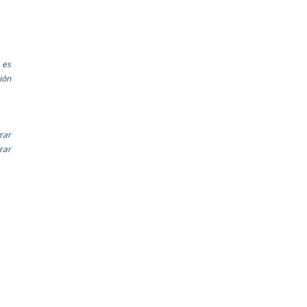
 es
ión
rar
rar